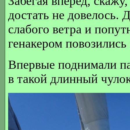
Забегая вперед, скажу
достать не довелось. 
слабого ветра и попут
генакером повозились 
Впервые поднимали па
в такой длинный чулок