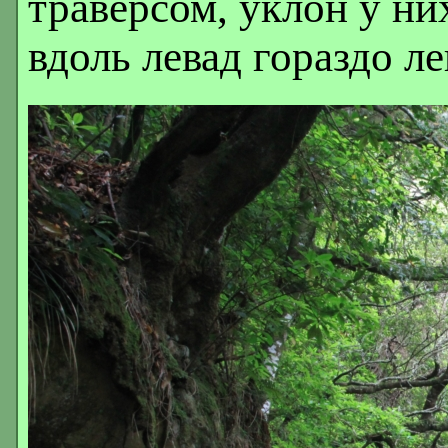
траверсом, уклон у н
вдоль левад гораздо л