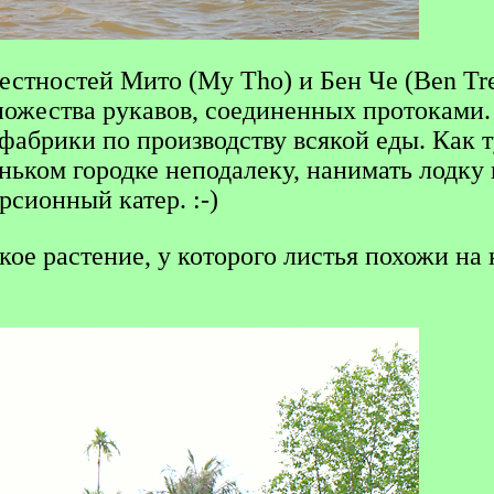
стностей Мито (My Tho) и Бен Че (Ben Tre
ножества рукавов, соединенных протоками
-фабрики по производству всякой еды. Как
ньком городке неподалеку, нанимать лодку 
рсионный катер. :-)
кое растение, у которого листья похожи на