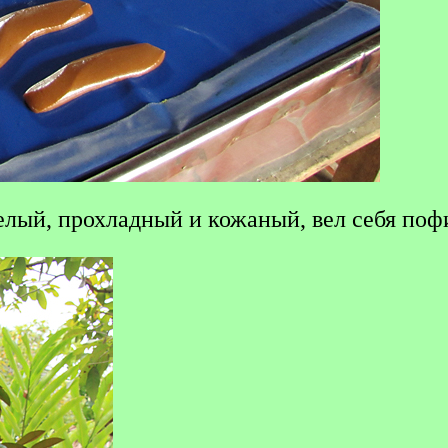
елый, прохладный и кожаный, вел себя поф