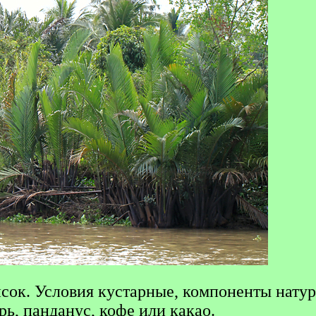
сок. Условия кустарные, компоненты нату
ь, панданус, кофе или какао.