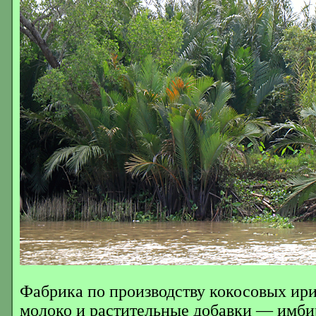
Фабрика по производству кокосовых ири
молоко и растительные добавки — имбир